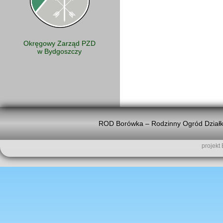
Okręgowy Zarząd PZD
w Bydgoszczy
ROD Borówka – Rodzinny Ogród Działk
projekt