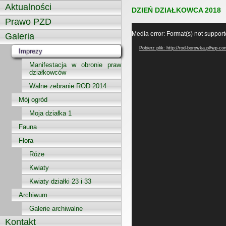
Aktualności
DZIEŃ DZIAŁKOWCA 2018
Prawo PZD
Odtwarzacz
Media error: Format(s) not support
video
Galeria
Pobierz plik: http://rod-borowka.pl/wp-
Imprezy
Manifestacja w obronie praw
działkowców
Walne zebranie ROD 2014
Mój ogród
Moja działka 1
Fauna
Flora
Róże
Kwiaty
Kwiaty działki 23 i 33
Archiwum
Galerie archiwalne
Kontakt